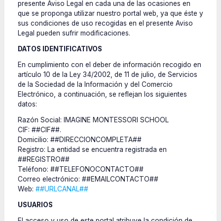
presente Aviso Legal en cada una de las ocasiones en
que se proponga utilizar nuestro portal web, ya que éste y
sus condiciones de uso recogidas en el presente Aviso
Legal pueden sufrir modificaciones.
DATOS IDENTIFICATIVOS
En cumplimiento con el deber de información recogido en
artículo 10 de la Ley 34/2002, de 11 de julio, de Servicios
de la Sociedad de la Información y del Comercio
Electrónico, a continuación, se reflejan los siguientes
datos:
Razón Social: IMAGINE MONTESSORI SCHOOL
CIF: ##CIF##.
Domicilio: ##DIRECCIONCOMPLETA##
Registro: La entidad se encuentra registrada en
##REGISTRO##
Teléfono: ##TELEFONOCONTACTO##
Correo electrónico: ##EMAILCONTACTO##
Web:
##URLCANAL##
USUARIOS
El acceso y uso de este portal atribuye la condición de