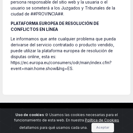
persona responsable del sitio web y la usuaria o el
usuario se someterá a los Juzgados y Tribunales de la
ciudad de ##PROVINCIA##.
PLATAFORMA EUROPEA DE RESOLUCIÓN DE
CONFLICTOS EN LÍNEA
Le informamos que ante cualquier problema que pueda
derivarse del servicio contratado o producto vendido,
puede utilizar la plataforma europea de resolución de
disputas online, esta es:
https://ec.europa.eu/consumers/odr/main/index.cfm?
event=main.home.show&lng=ES.
Aviso
Política de
Política de
Contacto
Uso de cookies
🍪 Usamos las cookies necesarias para el
Legal
privacidad
cookies
funcionamiento de esta web. En nuestra
Política de Cookies
detallamos para qué usamos cada una.
Aceptar
© 2026 Tu Canal de Denuncias